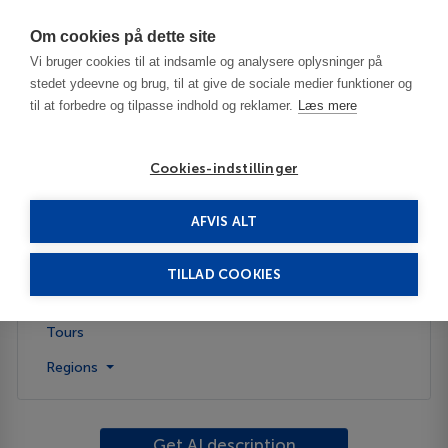
Har du brug for hjælp? Ring til os på
70603603
Om cookies på dette site
Vi bruger cookies til at indsamle og analysere oplysninger på
stedet ydeevne og brug, til at give de sociale medier funktioner og
til at forbedre og tilpasse indhold og reklamer.
Læs mere
Cookies-indstillinger
AFVIS ALT
Germany
Harz
TILLAD COOKIES
Description
Tours
Regions
Get AI description