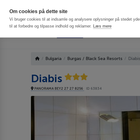
Har du brug f
Om cookies på dette site
Vi bruger cookies til at indsamle og analysere oplysninger på stedet ydee
til at forbedre og tilpasse indhold og reklamer.
Læs mere
Bulgaria
Burgas / Black Sea Resorts
Diabi
Diabis
PANORAMA BEY2 27 27 8256
ID 63834