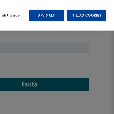
rug vores chat
ndstillinger
AFVIS ALT
TILLAD COOKIES
Toggle submenu
Last minute
EN
Fakta