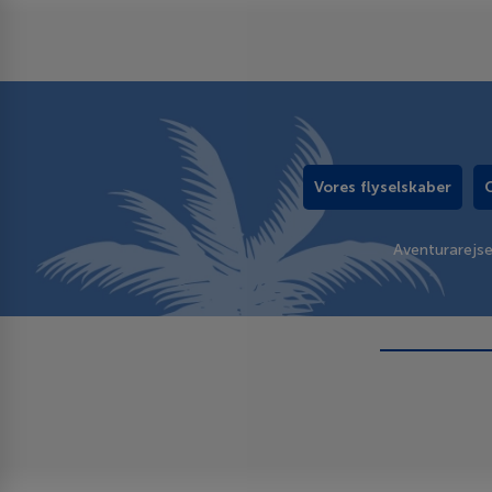
Vores flyselskaber
Aventurarejs