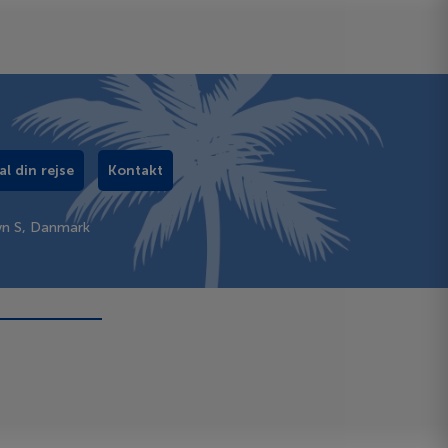
al din rejse
Kontakt
vn S, Danmark