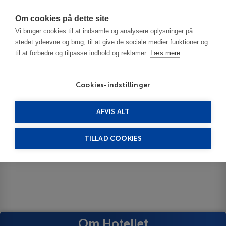
Har du brug for hjælp? Ring til os på
70603603
Om cookies på dette site
Vi bruger cookies til at indsamle og analysere oplysninger på
stedet ydeevne og brug, til at give de sociale medier funktioner og
til at forbedre og tilpasse indhold og reklamer.
Læs mere
Cookies-indstillinger
AFVIS ALT
Iceland
South Iceland
Gullfoss 3***
TILLAD COOKIES
Gullfoss
Show on map
ID 63535
Om Hotellet