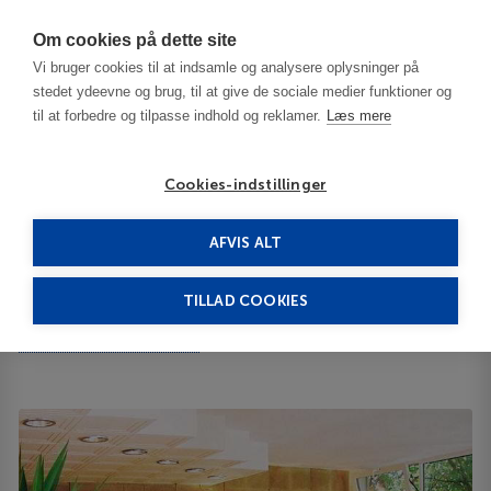
Har du brug for hjælp? Ring til os på
70603603
Om cookies på dette site
Vi bruger cookies til at indsamle og analysere oplysninger på
stedet ydeevne og brug, til at give de sociale medier funktioner og
til at forbedre og tilpasse indhold og reklamer.
Læs mere
Cookies-indstillinger
AFVIS ALT
Bulgaria
Sofia
Harmony 3***
TILLAD COOKIES
Harmony
4 Arsenalski Boulevard 1421
ID 64190