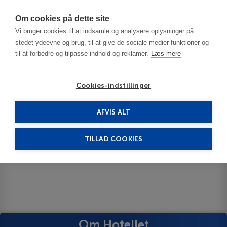
Har du brug for hjælp? Ring til os på
70603603
Om cookies på dette site
Vi bruger cookies til at indsamle og analysere oplysninger på
stedet ydeevne og brug, til at give de sociale medier funktioner og
til at forbedre og tilpasse indhold og reklamer.
Læs mere
Cookies-indstillinger
AFVIS ALT
Poland
Baltic Coast
BS Principe Felipe 3***
TILLAD COOKIES
BS Principe Felipe
Show on map
ID 13926
Om Hotellet