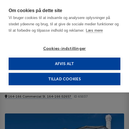
Har du brug for hjælp? Ring til os på
70603603
Om cookies på dette site
Vi bruger cookies til at indsamle og analysere oplysninger på
stedet ydeevne og brug, til at give de sociale medier funktioner og
til at forbedre og tilpasse indhold og reklamer.
Læs mere
Cookies-indstillinger
AFVIS ALT
United States
Cape Cod - MA
Prince Albert Guest Hous 3***
TILLAD COOKIES
Prince Albert Guest Hous
164-166 Commercial St. 164-166 02657
ID 65037