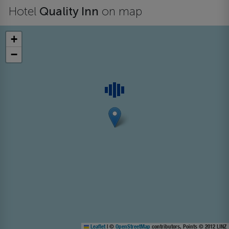
Hotel
Quality Inn
on map
+
−
Leaflet
|
©
OpenStreetMap
contributors, Points © 2012 LINZ