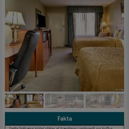
Fakta
Þetta frábæra hótel státar af þægilegu umhverfi og býður