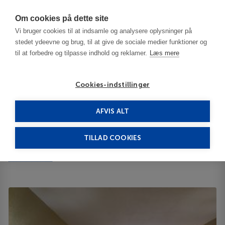
Har du brug for hjælp? Ring til os på
70603603
Om cookies på dette site
Vi bruger cookies til at indsamle og analysere oplysninger på
stedet ydeevne og brug, til at give de sociale medier funktioner og
til at forbedre og tilpasse indhold og reklamer.
Læs mere
Cookies-indstillinger
AFVIS ALT
United States
Biloxi - MS
Quality Inn 2**
TILLAD COOKIES
Quality Inn
Show on map
ID 14949