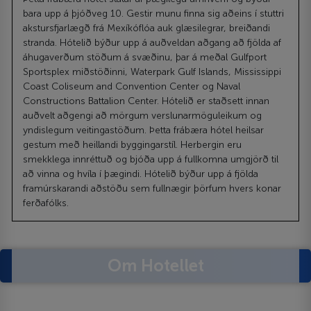
bara upp á þjóðveg 10. Gestir munu finna sig aðeins í stuttri
akstursfjarlægð frá Mexíkóflóa auk glæsilegrar, breiðandi
stranda. Hótelið býður upp á auðveldan aðgang að fjölda af
áhugaverðum stöðum á svæðinu, þar á meðal Gulfport
Sportsplex miðstöðinni, Waterpark Gulf Islands, Mississippi
Coast Coliseum and Convention Center og Naval
Constructions Battalion Center. Hótelið er staðsett innan
auðvelt aðgengi að mörgum verslunarmöguleikum og
yndislegum veitingastöðum. Þetta frábæra hótel heilsar
gestum með heillandi byggingarstíl. Herbergin eru
smekklega innréttuð og bjóða upp á fullkomna umgjörð til
að vinna og hvíla í þægindi. Hótelið býður upp á fjölda
framúrskarandi aðstöðu sem fullnægir þörfum hvers konar
ferðafólks.
Om Hotellet