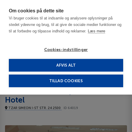
Har du brug for hjælp? Ring til os på
70603603
Om cookies på dette site
Vi bruger cookies til at indsamle og analysere oplysninger på
stedet ydeevne og brug, til at give de sociale medier funktioner og
til at forbedre og tilpasse indhold og reklamer.
Læs mere
Cookies-indstillinger
AFVIS ALT
Bulgaria
Kyustendil
Strimon Garden Spa Hotel 5*****
TILLAD COOKIES
Strimon Garden Spa
Hotel
TZAR SIMEON I-ST STR. 24 2500
ID 64019