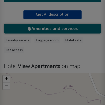
Get AI description
Amenities and services
Laundry service
Luggage room
Hotel safe
Lift access
Hotel
View Apartments
on map
+
−