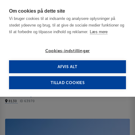
Har du brug for hjælp? Ring til os på
70603603
Om cookies på dette site
Vi bruger cookies til at indsamle og analysere oplysninger på
stedet ydeevne og brug, til at give de sociale medier funktioner og
til at forbedre og tilpasse indhold og reklamer.
Læs mere
Cookies-indstillinger
AFVIS ALT
Bulgaria
Burgas / Black Sea Resorts
View Apartments 3***
TILLAD COOKIES
View Apartments
8130
ID 63970