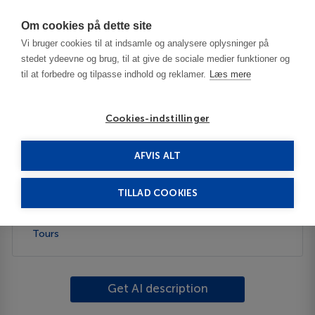
Har du brug for hjælp? Ring til os på
70603603
Om cookies på dette site
Vi bruger cookies til at indsamle og analysere oplysninger på
stedet ydeevne og brug, til at give de sociale medier funktioner og
til at forbedre og tilpasse indhold og reklamer.
Læs mere
Cookies-indstillinger
AFVIS ALT
Canada
Ferme-Neuve
TILLAD COOKIES
Description
Tours
Get AI description