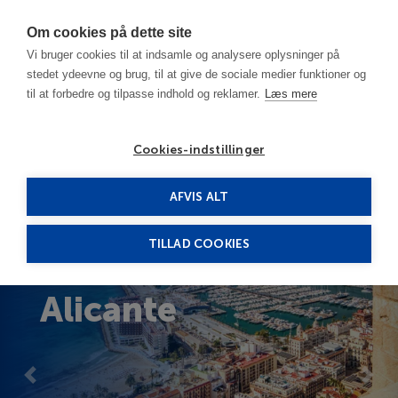
Har du brug for hjælp? Ring til os på
70603603
Om cookies på dette site
Vi bruger cookies til at indsamle og analysere oplysninger på
stedet ydeevne og brug, til at give de sociale medier funktioner og
til at forbedre og tilpasse indhold og reklamer.
Læs mere
Cookies-indstillinger
Travels to Alicante, Spain
AFVIS ALT
TILLAD COOKIES
Alicante
Previous
Next