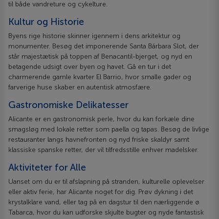
til både vandreture og cykelture.
Kultur og Historie
Byens rige historie skinner igennem i dens arkitektur og
monumenter. Besøg det imponerende Santa Bárbara Slot, der
står majestætisk på toppen af Benacantil-bjerget, og nyd en
betagende udsigt over byen og havet. Gå en tur i det
charmerende gamle kvarter El Barrio, hvor smalle gader og
farverige huse skaber en autentisk atmosfære.
Gastronomiske Delikatesser
Alicante er en gastronomisk perle, hvor du kan forkæle dine
smagsløg med lokale retter som paella og tapas. Besøg de livlige
restauranter langs havnefronten og nyd friske skaldyr samt
klassiske spanske retter, der vil tilfredsstille enhver madelsker.
Aktiviteter for Alle
Uanset om du er til afslapning på stranden, kulturelle oplevelser
eller aktiv ferie, har Alicante noget for dig. Prøv dykning i det
krystalklare vand, eller tag på en dagstur til den nærliggende ø
Tabarca, hvor du kan udforske skjulte bugter og nyde fantastisk