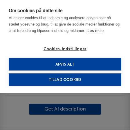
Har du brug for hjælp? Ring til os på
70603603
Om cookies på dette site
Vi bruger cookies til at indsamle og analysere oplysninger på
stedet ydeevne og brug, til at give de sociale medier funktioner og
til at forbedre og tilpasse indhold og reklamer.
Læs mere
Cookies-indstillinger
AFVIS ALT
Switzerland
Lugano
Muralto
TILLAD COOKIES
Description
Get AI description