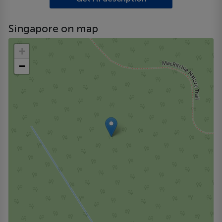
Singapore on map
+
−