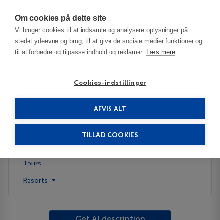
Har du brug for hjælp? Ring til os på
70603603
Om cookies på dette site
Vi bruger cookies til at indsamle og analysere oplysninger på
stedet ydeevne og brug, til at give de sociale medier funktioner og
til at forbedre og tilpasse indhold og reklamer.
Læs mere
Cookies-indstillinger
AFVIS ALT
Singapore
TILLAD COOKIES
About the country
Tours
Resorts
Get AI description