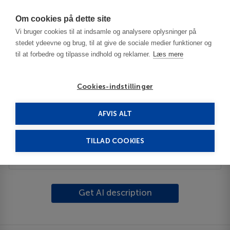
Har du brug for hjælp? Ring til os på
70603603
Om cookies på dette site
Vi bruger cookies til at indsamle og analysere oplysninger på
stedet ydeevne og brug, til at give de sociale medier funktioner og
til at forbedre og tilpasse indhold og reklamer.
Læs mere
Cookies-indstillinger
AFVIS ALT
Spain
Costa del Sol
Ardales
TILLAD COOKIES
Description
Get AI description