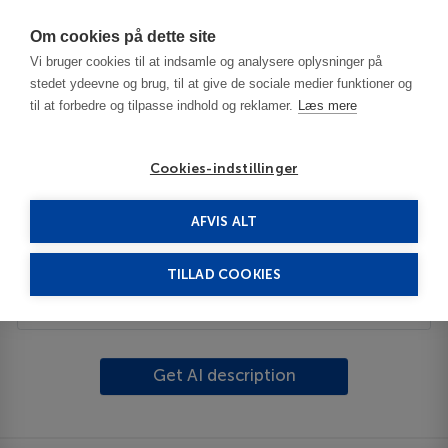
Har du brug for hjælp? Ring til os på
70603603
Om cookies på dette site
Vi bruger cookies til at indsamle og analysere oplysninger på
stedet ydeevne og brug, til at give de sociale medier funktioner og
til at forbedre og tilpasse indhold og reklamer.
Læs mere
Cookies-indstillinger
AFVIS ALT
Spain
Costa del Sol
Coin
TILLAD COOKIES
Description
Get AI description