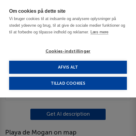
Har du brug for hjælp? Ring til os på
70603603
Om cookies på dette site
Vi bruger cookies til at indsamle og analysere oplysninger på
stedet ydeevne og brug, til at give de sociale medier funktioner og
til at forbedre og tilpasse indhold og reklamer.
Læs mere
Cookies-indstillinger
AFVIS ALT
Spain
Gran Canaria
Playa de Mogan
TILLAD COOKIES
Description
Get AI description
Playa de Mogan on map