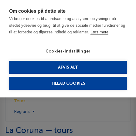
Har du brug for hjælp? Ring til os på
70603603
Om cookies på dette site
Vi bruger cookies til at indsamle og analysere oplysninger på
stedet ydeevne og brug, til at give de sociale medier funktioner og
til at forbedre og tilpasse indhold og reklamer.
Læs mere
Cookies-indstillinger
AFVIS ALT
Spain
La Coruna
Tours
TILLAD COOKIES
Description
Tours
Regions
La Coruna — tours