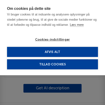
Har du brug for hjælp? Ring til os på
70603603
Om cookies på dette site
Vi bruger cookies til at indsamle og analysere oplysninger på
stedet ydeevne og brug, til at give de sociale medier funktioner og
til at forbedre og tilpasse indhold og reklamer.
Læs mere
Cookies-indstillinger
AFVIS ALT
Spain
Menorca
Playas de Fornells
TILLAD COOKIES
Description
Get AI description