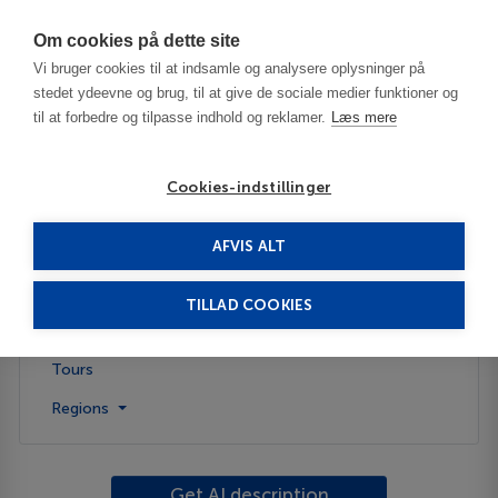
Har du brug for hjælp? Ring til os på
70603603
Om cookies på dette site
Vi bruger cookies til at indsamle og analysere oplysninger på
stedet ydeevne og brug, til at give de sociale medier funktioner og
til at forbedre og tilpasse indhold og reklamer.
Læs mere
Cookies-indstillinger
AFVIS ALT
Spain
Toledo
TILLAD COOKIES
Description
Tours
Regions
Get AI description