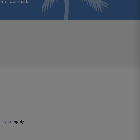
vn S, Danmark
ervice
apply