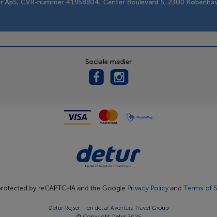
er ApS, CVR-nummer 41958804, Center Boulevard 5, 2300 Københa
Sociale medier
s protected by reCAPTCHA and the Google
Privacy Policy
and
Terms of S
Detur Rejser – en del af
Aventura Travel Group
© Copyright Detur 2025