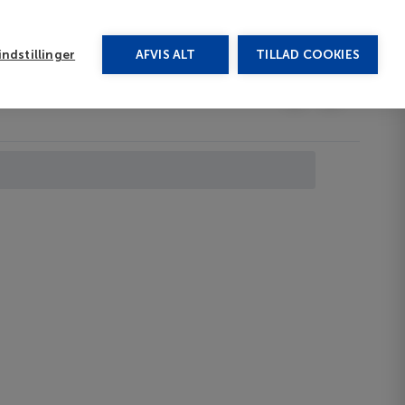
rug vores chat
ndstillinger
AFVIS ALT
TILLAD COOKIES
Toggle submenu
Last minute
EN