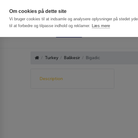
Har du brug f
Om cookies på dette site
Vi bruger cookies til at indsamle og analysere oplysninger på stedet ydee
til at forbedre og tilpasse indhold og reklamer.
Læs mere
Turkey
Balikesir
Bigadic
Description