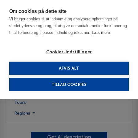
Har du brug for hjælp? Ring til os på
70603603
Om cookies på dette site
Vi bruger cookies til at indsamle og analysere oplysninger på
stedet ydeevne og brug, til at give de sociale medier funktioner og
til at forbedre og tilpasse indhold og reklamer.
Læs mere
Cookies-indstillinger
AFVIS ALT
Turkey
Pamukkale - Denizli
TILLAD COOKIES
Description
Tours
Regions
Get AI description