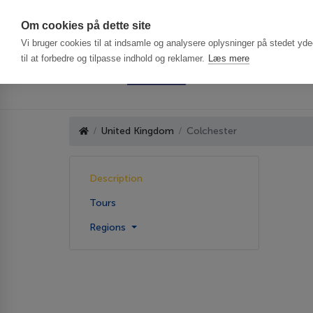
Har du brug f
Om cookies på dette site
Vi bruger cookies til at indsamle og analysere oplysninger på stedet ydee
til at forbedre og tilpasse indhold og reklamer.
Læs mere
United Kingdom
Colchester
Description
Tours
Regions