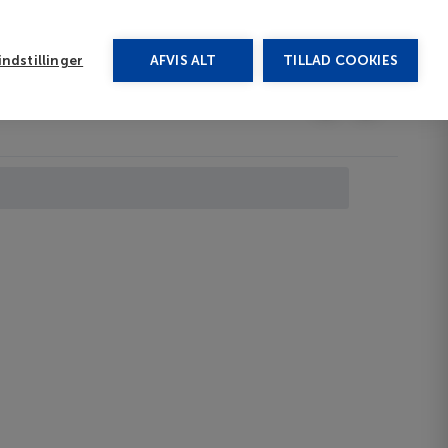
rug vores chat
ndstillinger
AFVIS ALT
TILLAD COOKIES
Toggle submenu
Last minute
EN