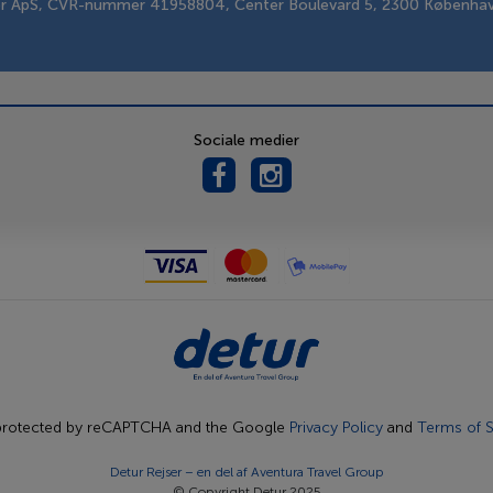
er ApS, CVR-nummer 41958804, Center Boulevard 5, 2300 Københa
Sociale medier
s protected by reCAPTCHA and the Google
Privacy Policy
and
Terms of S
Detur Rejser – en del af
Aventura Travel Group
© Copyright Detur 2025