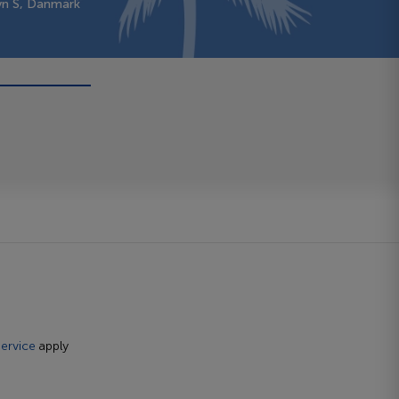
vn S, Danmark
ervice
apply