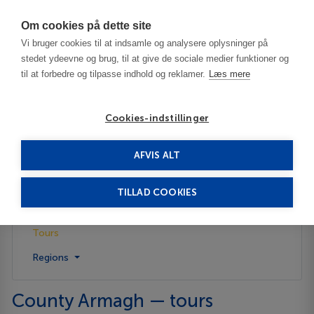
Har du brug for hjælp? Ring til os på
70603603
Om cookies på dette site
Vi bruger cookies til at indsamle og analysere oplysninger på
stedet ydeevne og brug, til at give de sociale medier funktioner og
til at forbedre og tilpasse indhold og reklamer.
Læs mere
Cookies-indstillinger
AFVIS ALT
United Kingdom
County Armagh
Tours
TILLAD COOKIES
Description
Tours
Regions
County Armagh — tours