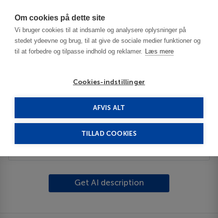
Har du brug for hjælp? Ring til os på
70603603
Om cookies på dette site
Vi bruger cookies til at indsamle og analysere oplysninger på
stedet ydeevne og brug, til at give de sociale medier funktioner og
til at forbedre og tilpasse indhold og reklamer.
Læs mere
Cookies-indstillinger
AFVIS ALT
United Kingdom
Isle of Skye
Kyle of Lochash
TILLAD COOKIES
Description
Get AI description