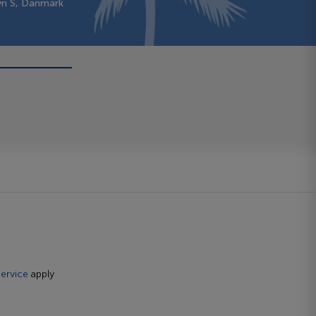
vn S, Danmark
ervice
apply