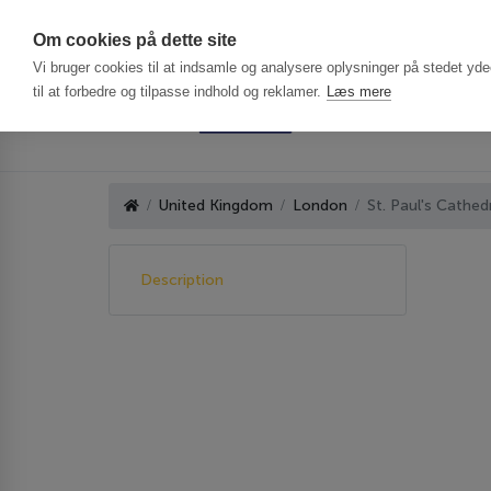
Har du brug f
Om cookies på dette site
Vi bruger cookies til at indsamle og analysere oplysninger på stedet ydee
til at forbedre og tilpasse indhold og reklamer.
Læs mere
United Kingdom
London
St. Paul's Cathed
Description