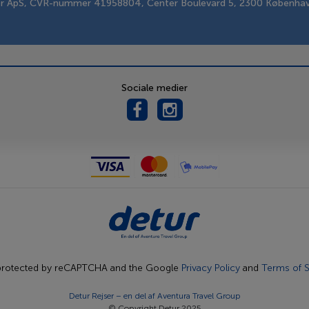
er ApS, CVR-nummer 41958804, Center Boulevard 5, 2300 Københa
Sociale medier
s protected by reCAPTCHA and the Google
Privacy Policy
and
Terms of S
Detur Rejser – en del af
Aventura Travel Group
© Copyright Detur 2025