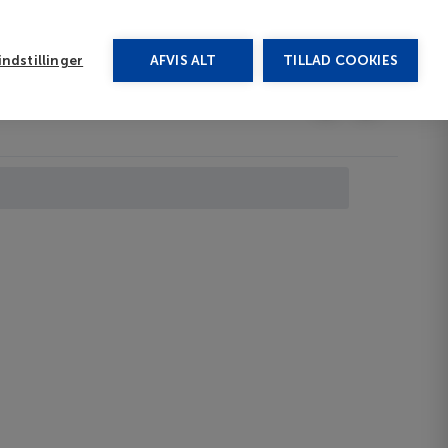
rug vores chat
ndstillinger
AFVIS ALT
TILLAD COOKIES
Toggle submenu
Last minute
EN