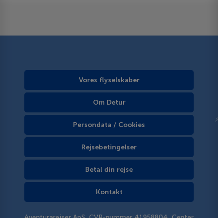
Vores flyselskaber
Om Detur
Persondata / Cookies
Rejsebetingelser
Betal din rejse
Kontakt
Aventurarejser ApS, CVR-nummer 41958804, Center