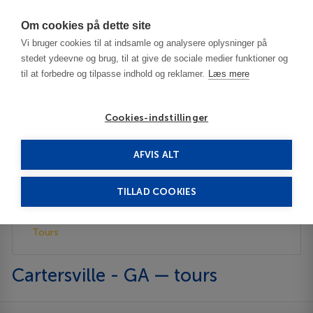
Har du brug for hjælp? Ring til os på
70603603
Om cookies på dette site
Vi bruger cookies til at indsamle og analysere oplysninger på
stedet ydeevne og brug, til at give de sociale medier funktioner og
til at forbedre og tilpasse indhold og reklamer.
Læs mere
Cookies-indstillinger
AFVIS ALT
United States
Cartersville - GA
Tours
TILLAD COOKIES
Description
Tours
Cartersville - GA — tours