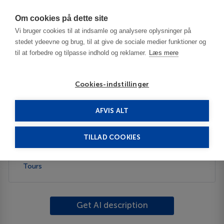
Har du brug for hjælp? Ring til os på
70603603
Om cookies på dette site
Vi bruger cookies til at indsamle og analysere oplysninger på
stedet ydeevne og brug, til at give de sociale medier funktioner og
til at forbedre og tilpasse indhold og reklamer.
Læs mere
Cookies-indstillinger
AFVIS ALT
United States
Chamberlain - SD
TILLAD COOKIES
Description
Tours
Get AI description