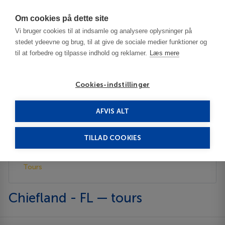
Har du brug for hjælp? Ring til os på
70603603
Om cookies på dette site
Vi bruger cookies til at indsamle og analysere oplysninger på
stedet ydeevne og brug, til at give de sociale medier funktioner og
til at forbedre og tilpasse indhold og reklamer.
Læs mere
Cookies-indstillinger
AFVIS ALT
United States
Chiefland - FL
Tours
TILLAD COOKIES
Description
Tours
Chiefland - FL — tours