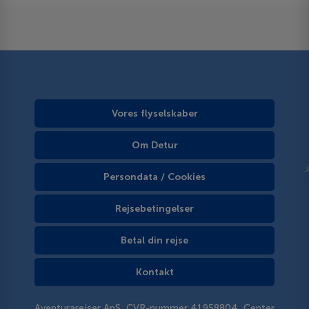
Vores flyselskaber
Om Detur
Persondata / Cookies
Rejsebetingelser
Betal din rejse
Kontakt
Aventurarejser ApS, CVR-nummer 41958804, Center