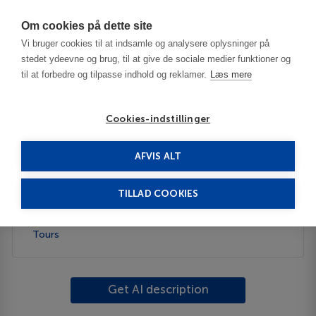
Har du brug for hjælp? Ring til os på
70603603
Om cookies på dette site
Vi bruger cookies til at indsamle og analysere oplysninger på
stedet ydeevne og brug, til at give de sociale medier funktioner og
til at forbedre og tilpasse indhold og reklamer.
Læs mere
Cookies-indstillinger
AFVIS ALT
United States
Clinton-AR
TILLAD COOKIES
Description
Tours
Get AI description