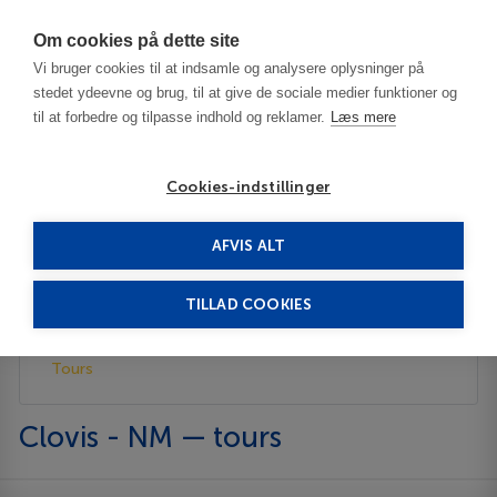
Har du brug for hjælp? Ring til os på
70603603
Om cookies på dette site
Vi bruger cookies til at indsamle og analysere oplysninger på
stedet ydeevne og brug, til at give de sociale medier funktioner og
til at forbedre og tilpasse indhold og reklamer.
Læs mere
Cookies-indstillinger
AFVIS ALT
United States
Clovis - NM
Tours
TILLAD COOKIES
Description
Tours
Clovis - NM — tours