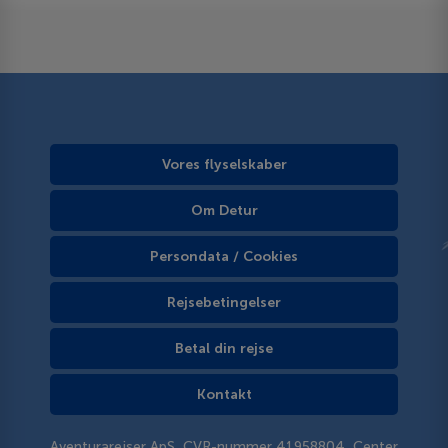
Vores flyselskaber
Om Detur
Persondata / Cookies
Rejsebetingelser
Betal din rejse
Kontakt
Aventurarejser ApS, CVR-nummer 41958804, Center