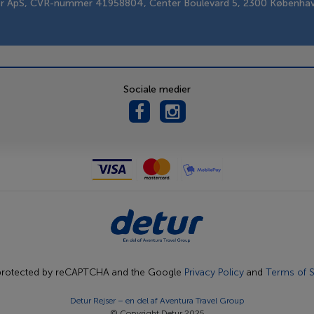
er ApS, CVR-nummer 41958804, Center Boulevard 5, 2300 Københa
Sociale medier
s protected by reCAPTCHA and the Google
Privacy Policy
and
Terms of S
Detur Rejser – en del af
Aventura Travel Group
© Copyright Detur 2025