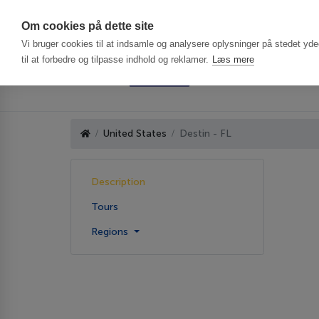
Har du brug f
Om cookies på dette site
Vi bruger cookies til at indsamle og analysere oplysninger på stedet ydee
til at forbedre og tilpasse indhold og reklamer.
Læs mere
United States
Destin - FL
Description
Tours
Regions