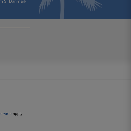
vn S, Danmark
ervice
apply