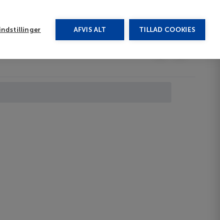
rug vores chat
ndstillinger
AFVIS ALT
TILLAD COOKIES
Toggle submenu
Last minute
EN