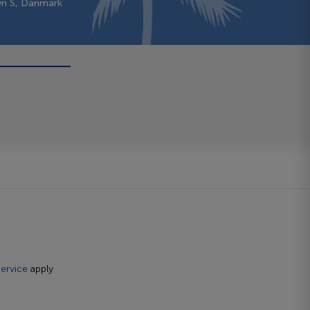
vn S, Danmark
ervice
apply