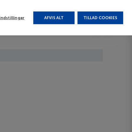
rug vores chat
ndstillinger
AFVIS ALT
TILLAD COOKIES
Toggle submenu
Last minute
EN