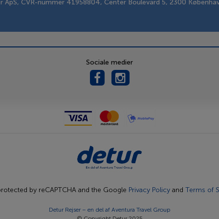
er ApS, CVR-nummer 41958804, Center Boulevard 5, 2300 Københa
Sociale medier
s protected by reCAPTCHA and the Google
Privacy Policy
and
Terms of S
Detur Rejser – en del af
Aventura Travel Group
© Copyright Detur 2025