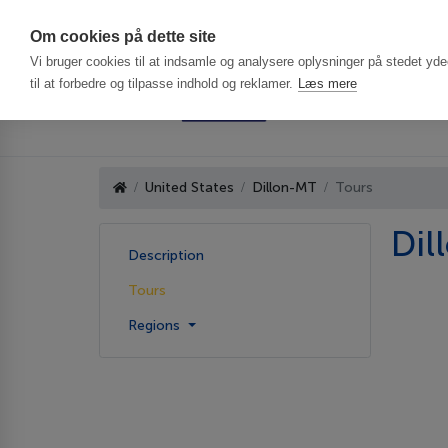
Har du brug f
Om cookies på dette site
Vi bruger cookies til at indsamle og analysere oplysninger på stedet ydee
til at forbedre og tilpasse indhold og reklamer.
Læs mere
United States
Dillon-MT
Tours
Dil
Description
Tours
Regions