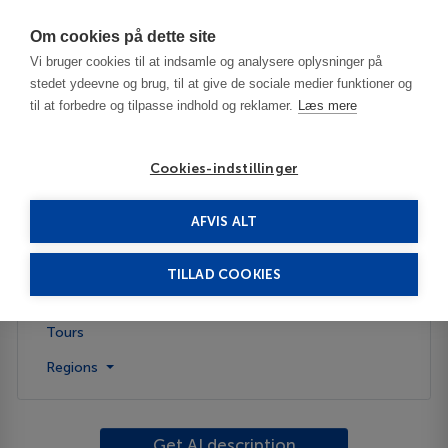
Har du brug for hjælp? Ring til os på
70603603
Om cookies på dette site
Vi bruger cookies til at indsamle og analysere oplysninger på
stedet ydeevne og brug, til at give de sociale medier funktioner og
til at forbedre og tilpasse indhold og reklamer.
Læs mere
Cookies-indstillinger
AFVIS ALT
United States
Dublin - OH
TILLAD COOKIES
Description
Tours
Regions
Get AI description