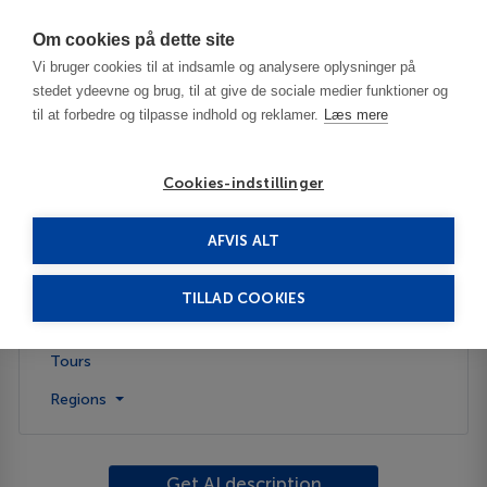
Har du brug for hjælp? Ring til os på
70603603
Om cookies på dette site
Vi bruger cookies til at indsamle og analysere oplysninger på
stedet ydeevne og brug, til at give de sociale medier funktioner og
til at forbedre og tilpasse indhold og reklamer.
Læs mere
Cookies-indstillinger
AFVIS ALT
United States
Durango - CO
TILLAD COOKIES
Description
Tours
Regions
Get AI description