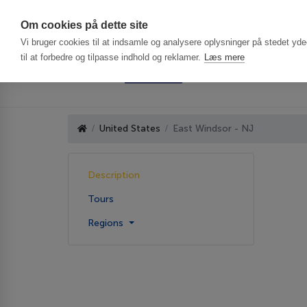
Har du brug f
Om cookies på dette site
Vi bruger cookies til at indsamle og analysere oplysninger på stedet ydee
til at forbedre og tilpasse indhold og reklamer.
Læs mere
United States
East Windsor - NJ
Description
Tours
Regions