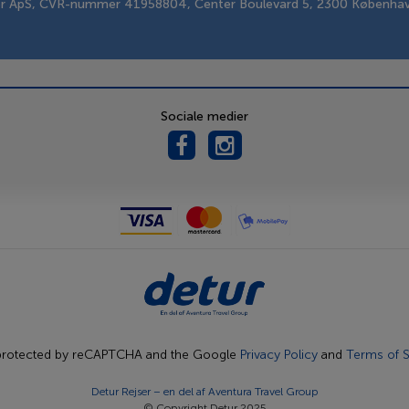
er ApS, CVR-nummer 41958804, Center Boulevard 5, 2300 Københa
Sociale medier
s protected by reCAPTCHA and the Google
Privacy Policy
and
Terms of S
Detur Rejser – en del af
Aventura Travel Group
© Copyright Detur 2025