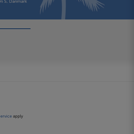
vn S, Danmark
ervice
apply