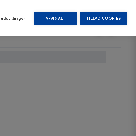
rug vores chat
ndstillinger
AFVIS ALT
TILLAD COOKIES
Toggle submenu
Last minute
EN