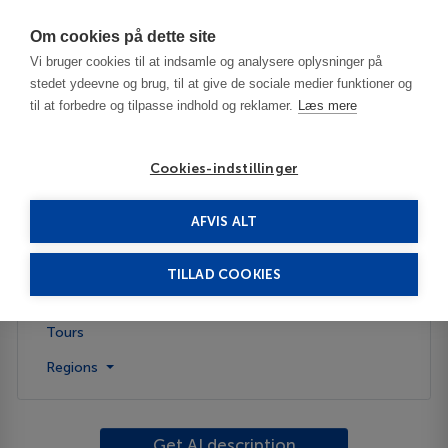
Har du brug for hjælp? Ring til os på
70603603
Om cookies på dette site
Vi bruger cookies til at indsamle og analysere oplysninger på
stedet ydeevne og brug, til at give de sociale medier funktioner og
til at forbedre og tilpasse indhold og reklamer.
Læs mere
Cookies-indstillinger
AFVIS ALT
United States
Elkton - FL
TILLAD COOKIES
Description
Tours
Regions
Get AI description