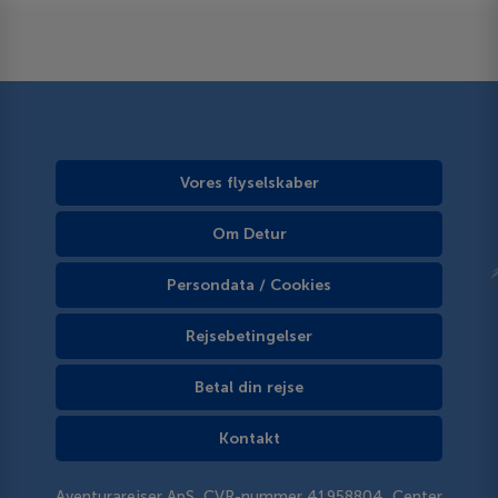
Vores flyselskaber
Om Detur
Persondata / Cookies
Rejsebetingelser
Betal din rejse
Kontakt
Aventurarejser ApS, CVR-nummer 41958804, Center