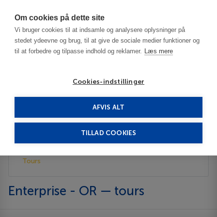
Har du brug for hjælp? Ring til os på
70603603
Om cookies på dette site
Vi bruger cookies til at indsamle og analysere oplysninger på
stedet ydeevne og brug, til at give de sociale medier funktioner og
til at forbedre og tilpasse indhold og reklamer.
Læs mere
Cookies-indstillinger
AFVIS ALT
United States
Enterprise - OR
Tours
TILLAD COOKIES
Description
Tours
Enterprise - OR — tours