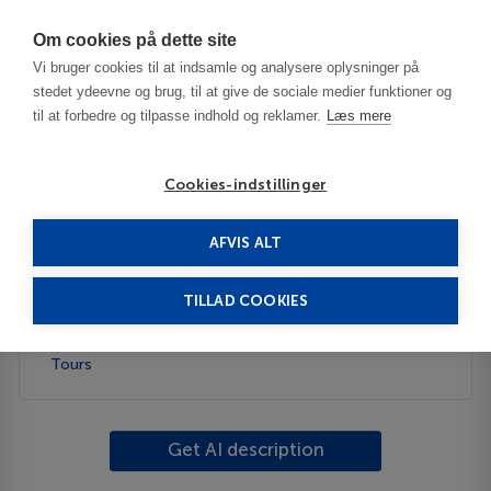
Har du brug for hjælp? Ring til os på
70603603
Om cookies på dette site
Vi bruger cookies til at indsamle og analysere oplysninger på
stedet ydeevne og brug, til at give de sociale medier funktioner og
til at forbedre og tilpasse indhold og reklamer.
Læs mere
Cookies-indstillinger
AFVIS ALT
United States
Freeport - IL
TILLAD COOKIES
Description
Tours
Get AI description