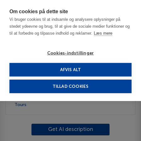
Har du brug for hjælp? Ring til os på
70603603
Om cookies på dette site
Vi bruger cookies til at indsamle og analysere oplysninger på
stedet ydeevne og brug, til at give de sociale medier funktioner og
til at forbedre og tilpasse indhold og reklamer.
Læs mere
Cookies-indstillinger
AFVIS ALT
United States
Freeport - TX
TILLAD COOKIES
Description
Tours
Get AI description