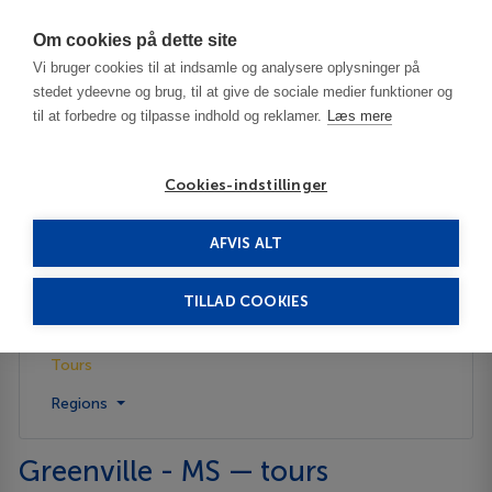
Har du brug for hjælp? Ring til os på
70603603
Om cookies på dette site
Vi bruger cookies til at indsamle og analysere oplysninger på
stedet ydeevne og brug, til at give de sociale medier funktioner og
til at forbedre og tilpasse indhold og reklamer.
Læs mere
Cookies-indstillinger
AFVIS ALT
United States
Greenville - MS
Tours
TILLAD COOKIES
Description
Tours
Regions
Greenville - MS — tours