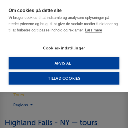
Har du brug for hjælp? Ring til os på
70603603
Om cookies på dette site
Vi bruger cookies til at indsamle og analysere oplysninger på
stedet ydeevne og brug, til at give de sociale medier funktioner og
til at forbedre og tilpasse indhold og reklamer.
Læs mere
Cookies-indstillinger
AFVIS ALT
United States
Highland Falls - NY
Tours
TILLAD COOKIES
Description
Tours
Regions
Highland Falls - NY — tours