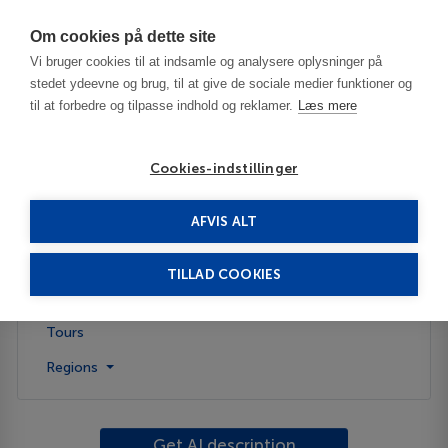
Har du brug for hjælp? Ring til os på
70603603
Om cookies på dette site
Vi bruger cookies til at indsamle og analysere oplysninger på
stedet ydeevne og brug, til at give de sociale medier funktioner og
til at forbedre og tilpasse indhold og reklamer.
Læs mere
Cookies-indstillinger
AFVIS ALT
United States
Kerrville - TX
TILLAD COOKIES
Description
Tours
Regions
Get AI description