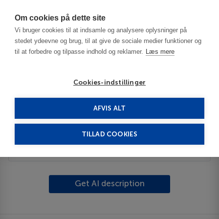
Har du brug for hjælp? Ring til os på
70603603
Om cookies på dette site
Vi bruger cookies til at indsamle og analysere oplysninger på
stedet ydeevne og brug, til at give de sociale medier funktioner og
til at forbedre og tilpasse indhold og reklamer.
Læs mere
Cookies-indstillinger
AFVIS ALT
United States
Long Beach - WA
Ocean Park
TILLAD COOKIES
Description
Get AI description