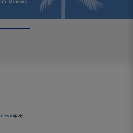
vn S, Danmark
ervice
apply