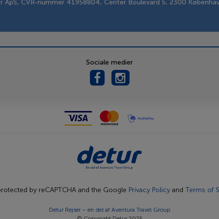
er ApS, CVR-nummer 41958804, Center Boulevard 5, 2300 Københa
Sociale medier
s protected by reCAPTCHA and the Google
Privacy Policy
and
Terms of S
Detur Rejser – en del af
Aventura Travel Group
© Copyright Detur 2025