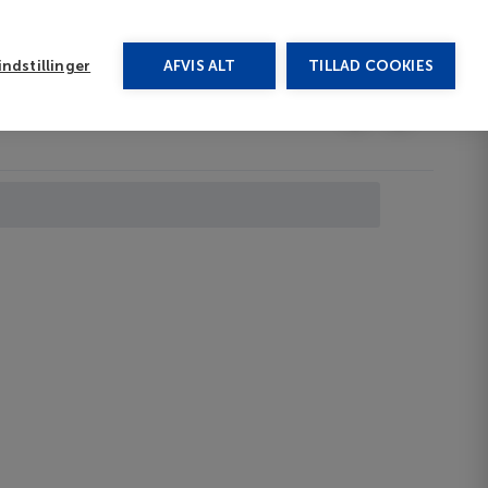
rug vores chat
ndstillinger
AFVIS ALT
TILLAD COOKIES
Toggle submenu
Last minute
EN