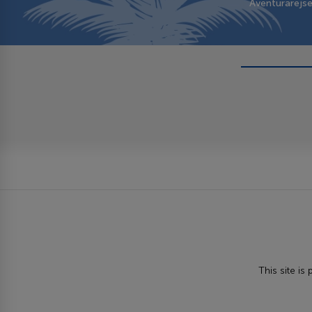
Aventurarejs
This site i