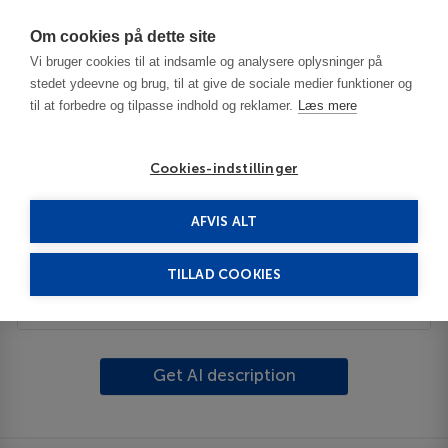
Har du brug for hjælp? Ring til os på
70603603
Om cookies på dette site
Vi bruger cookies til at indsamle og analysere oplysninger på
stedet ydeevne og brug, til at give de sociale medier funktioner og
til at forbedre og tilpasse indhold og reklamer.
Læs mere
Cookies-indstillinger
AFVIS ALT
United States
Martinsburg - WV
Shepherdstown
TILLAD COOKIES
Description
Get AI description