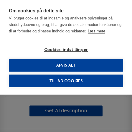
Har du brug for hjælp? Ring til os på
70603603
Om cookies på dette site
Vi bruger cookies til at indsamle og analysere oplysninger på
stedet ydeevne og brug, til at give de sociale medier funktioner og
til at forbedre og tilpasse indhold og reklamer.
Læs mere
Cookies-indstillinger
AFVIS ALT
United States
New Haven - CT
Madison
TILLAD COOKIES
Description
Get AI description