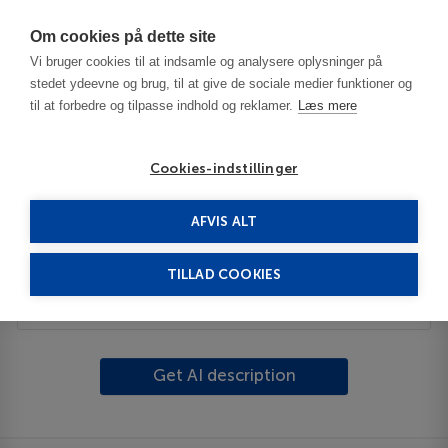
Har du brug for hjælp? Ring til os på
70603603
Om cookies på dette site
Vi bruger cookies til at indsamle og analysere oplysninger på
stedet ydeevne og brug, til at give de sociale medier funktioner og
til at forbedre og tilpasse indhold og reklamer.
Læs mere
Cookies-indstillinger
AFVIS ALT
United States
New Haven - CT
West Haven
TILLAD COOKIES
Description
Get AI description