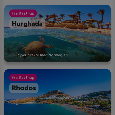
Fra
Kastrup
Hurghada
Vi flyver direkte
med Norwegian
Fra
Kastrup
Rhodos