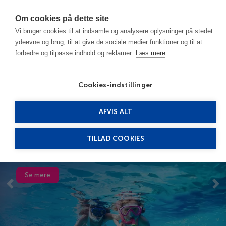
Har du brug for hjælp? Ring til os på
70603603
Om cookies på dette site
Vi bruger cookies til at indsamle og analysere oplysninger på stedet
ydeevne og brug, til at give de sociale medier funktioner og til at
forbedre og tilpasse indhold og reklamer.
Læs mere
Cookies-indstillinger
AFVIS ALT
Vinterrejser
TILLAD COOKIES
til Hurghada
Se mere
Previous
Ne