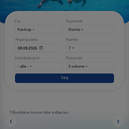
Fra
Rejsemål
Kastrup
Durres
Afgangsdato
Nætter
7
Hotelkategori
Rejsende
- alle -
2 voksne
Søg
Tilbuddene kunne ikke indlæses.
‹
›