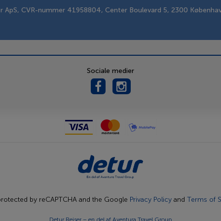
er ApS, CVR-nummer 41958804, Center Boulevard 5, 2300 Københa
Sociale medier
s protected by reCAPTCHA and the Google
Privacy Policy
and
Terms of S
Detur Rejser – en del af
Aventura Travel Group