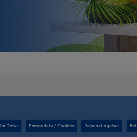
Om Detur
Persondata / Cookies
Rejsebetingelser
Bet