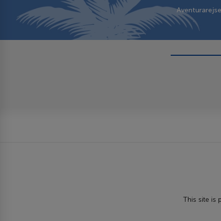
Aventurarejs
This site i