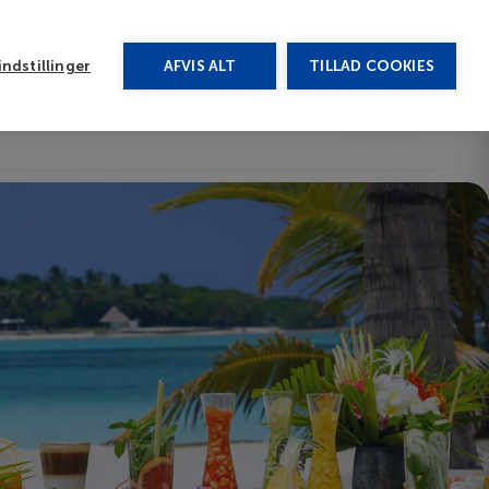
rug vores chat
ndstillinger
AFVIS ALT
TILLAD COOKIES
Toggle submenu
Afbudsrejser
DA