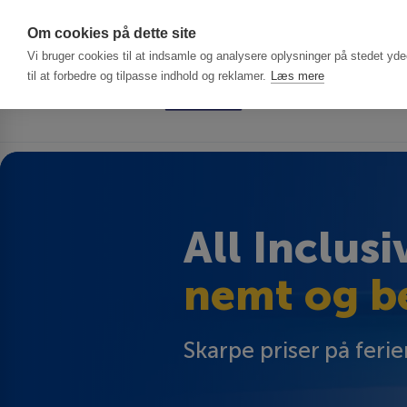
Har du brug f
Om cookies på dette site
Vi bruger cookies til at indsamle og analysere oplysninger på stedet ydee
til at forbedre og tilpasse indhold og reklamer.
Læs mere
All Inclusi
nemt og be
Skarpe priser på ferie