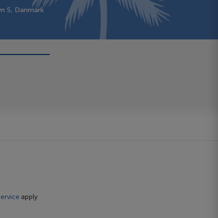
vn S, Danmark
ervice
apply