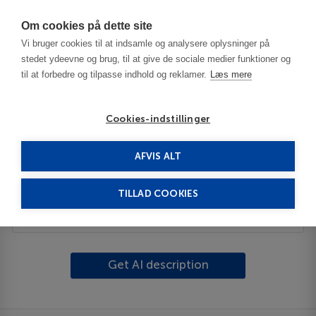
Har du brug for hjælp? Ring til os på
70603603
Om cookies på dette site
Vi bruger cookies til at indsamle og analysere oplysninger på
stedet ydeevne og brug, til at give de sociale medier funktioner og
til at forbedre og tilpasse indhold og reklamer.
Læs mere
Cookies-indstillinger
AFVIS ALT
France
Lyon
Saint Vulbas
TILLAD COOKIES
Description
Get AI description